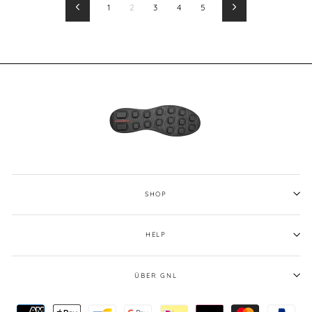
1
2
3
4
5
Zurück
Vorwärts
SHOP
HELP
ÜBER GNL