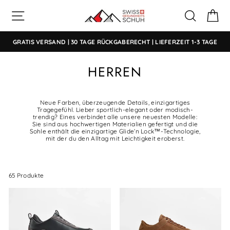
Direkt
SEITENNAVIGATION
SUCHE
E
zum
Inhalt
GRATIS VERSAND | 30 TAGE RÜCKGABERECHT | LIEFERZEIT 1-3 TAGE
HERREN
Neue Farben, überzeugende Details, einzigartiges
Tragegefühl. Lieber sportlich-elegant oder modisch-
trendig? Eines verbindet alle unsere neuesten Modelle:
Sie sind aus hochwertigen Materialien gefertigt und die
Sohle enthält die einzigartige Glide’n Lock™-Technologie,
mit der du den Alltag mit Leichtigkeit eroberst.
65 Produkte