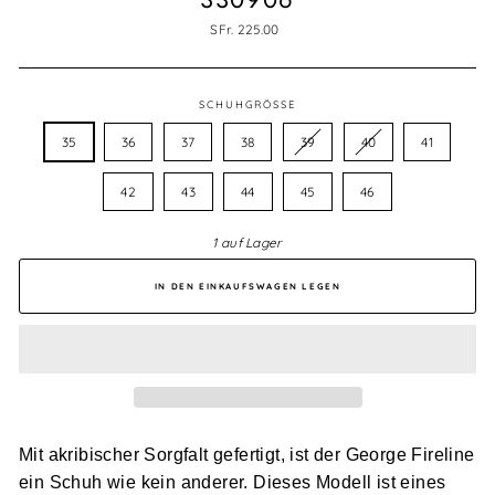
Normaler
SFr. 225.00
Preis
SCHUHGRÖSSE
35
36
37
38
39
40
41
42
43
44
45
46
1 auf Lager
IN DEN EINKAUFSWAGEN LEGEN
Mit akribischer Sorgfalt gefertigt, ist der George Fireline
ein Schuh wie kein anderer. Dieses Modell ist eines