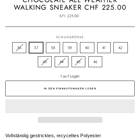
WALKING SNEAKER CHF 225.00
Normaler
SFr. 225.00
Preis
SCHUHGRÖSSE
36
37
38
39
40
41
42
43
44
45
46
1 auf Lager
IN DEN EINKAUFSWAGEN LEGEN
Vollständig gestricktes, recyceltes Polyester