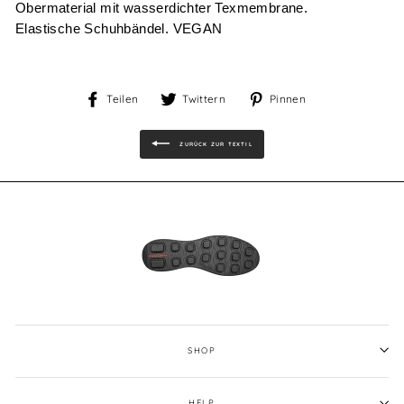
Obermaterial mit wasserdichter Texmembrane.
Elastische Schuhbändel. VEGAN
Auf
Auf
Auf
Teilen
Twittern
Pinnen
Facebook
Twitter
Pinterest
teilen
twittern
pinnen
ZURÜCK ZUR TEXTIL
SHOP
HELP